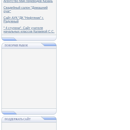
Агентство Мир переводов Казань
Свадебный салон "Домашний
очаг"
Сайт АУК "ДК "Нефтяник" г.
Радужный
" 4 ступени". Сайт учителя
начальных классов Калаевой С.С.
ПОКОРМИ РЫБОК
ПОДДЕРЖАТЬ САЙТ