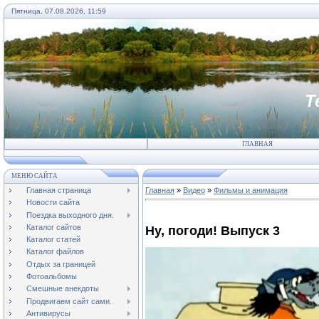
Пятница, 07.08.2026, 11:59
Т
ГЛАВНАЯ
МЕНЮ САЙТА
Главная страница
Главная
»
Видео
»
Фильмы и анимация
Новости сайта
Поездка выходного дня.
Каталог сайтов
Ну, погоди! Выпуск 3
Каталог статей
Каталог файлов
Отдых за границей
Фотоальбомы
Смешные анекдоты
Продвигаем сайт сами.
Антивирусы