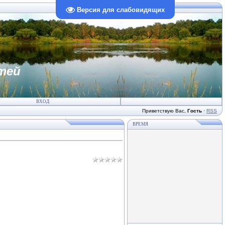
Версия для слабовидящих
тей
ВХОД
Приветствую Вас
,
Гость
·
RSS
ВРЕМЯ