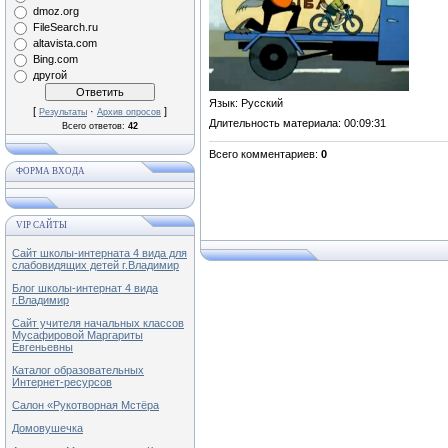
dmoz.org
FileSearch.ru
altavista.com
Bing.com
другой
Язык
: Русский
[
·
]
Результаты
Архив опросов
Длительность материала
: 00:09:31
Всего ответов:
42
Всего комментариев
:
0
ФОРМА ВХОДА
VIP САЙТЫ
Сайт школы-интерната 4 вида для
слабовидящих детей г.Владимир
Блог школы-интернат 4 вида
г.Владимир
Сайт учителя начальных классов
Мусафировой Маргариты
Евгеньевны
Каталог образовательных
Интернет-ресурсов
Салон «Рукотворная Мстёра
Домовушечка