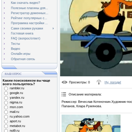
Как скачать видео?
Полезные плагины для...
Регистратор доменных...
Рейтинг популярных с...
Программа настройки ...
Сами своими руками
Гостевая книга
FAQ (вопрос/ответ)
Тесты
Видео
Онлайн игры
Обратная связь
НАШ ОПРОС
Каким поисковиком вы чаще
Просмотры
: 0
Ну, погоди!
всего пользуетесь?
rambler.ru
google.ru
Описание материала
:
yandex.ru
Режиссер: Вячеслав Котеночкин.Художник-пос
nigma.ru
Папанов, Клара Румянова.
msn.com
mail.ru
ru.yahoo.com
aport.ru
metabot.ru
nol9.ru