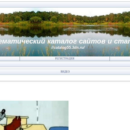
ематический каталог сайтов и ста
//catalog55.3dn.ru/
РЕГИСТРАЦИЯ
ВИДЕО