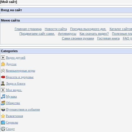
[
Мой сайт
]
Вход на сайт
Меню сайта
Главная страница
Новости сайта
Поездка выходного дня.
Каталог сайто
Продвигаем сайт сами.
Антивирусы
Как скачать видео?
Полезные пла
Сами своими руками
Гостевая книга
FAQ (
Categories
Видео друзей
Другое
Компьютерные игры
Красота и здоровье
Люди и блоги
Мое видео.
Музыка
Общество
Путешествия и события
Развлечения
Сериалы
Спорт