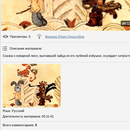
00:11
Просмотры
: 0
Фильмы Юрия Норштейна
Описание материала
:
Сказка о коварной лисе, выгнавшей зайца из его лубяной избушки, осуждает хитро
Язык
: Русский
Длительность материала
: 00:11:41
Всего комментариев
:
0