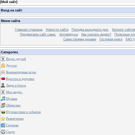
[
Мой сайт
]
Вход на сайт
Меню сайта
Главная страница
Новости сайта
Поездка выходного дня.
Каталог сайто
Продвигаем сайт сами.
Антивирусы
Как скачать видео?
Полезные пла
Сами своими руками
Гостевая книга
FAQ (
Categories
Видео друзей
Другое
Компьютерные игры
Красота и здоровье
Люди и блоги
Мое видео.
Музыка
Общество
Путешествия и события
Развлечения
Сериалы
Спорт