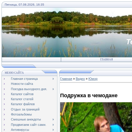
Пятница, 07.08.2026, 16:35
Т
ГЛАВНАЯ
МЕНЮ САЙТА
Главная страница
Главная
»
Видео
»
Юмор
Новости сайта
Поездка выходного дня.
Каталог сайтов
Подружка в чемодане
Каталог статей
Каталог файлов
Отдых за границей
Фотоальбомы
Смешные анекдоты
Продвигаем сайт сами.
Антивирусы