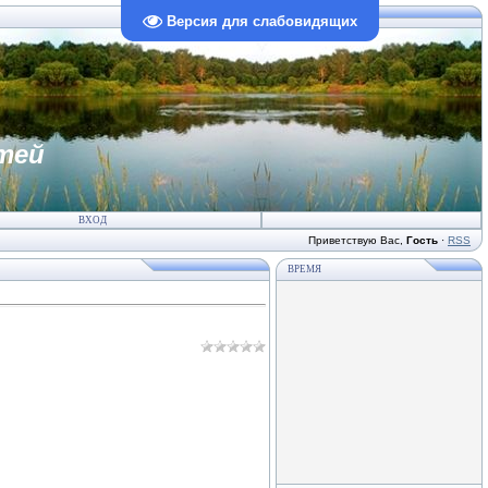
Версия для слабовидящих
тей
ВХОД
Приветствую Вас
,
Гость
·
RSS
ВРЕМЯ