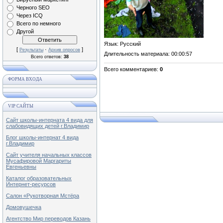
Черного SEO
Через ICQ
Всего по немного
Другой
Язык
: Русский
[
·
]
Результаты
Архив опросов
Длительность материала
: 00:00:57
Всего ответов:
38
Всего комментариев
:
0
ФОРМА ВХОДА
VIP САЙТЫ
Сайт школы-интерната 4 вида для
слабовидящих детей г.Владимир
Блог школы-интернат 4 вида
г.Владимир
Сайт учителя начальных классов
Мусафировой Маргариты
Евгеньевны
Каталог образовательных
Интернет-ресурсов
Салон «Рукотворная Мстёра
Домовушечка
Агентство Мир переводов Казань