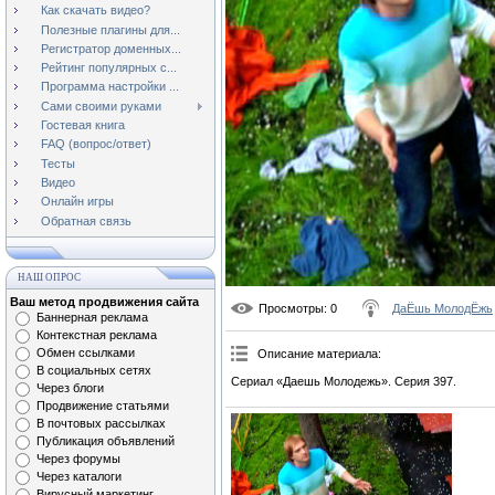
Как скачать видео?
Полезные плагины для...
Регистратор доменных...
Рейтинг популярных с...
Программа настройки ...
Сами своими руками
Гостевая книга
FAQ (вопрос/ответ)
Тесты
Видео
Онлайн игры
Обратная связь
НАШ ОПРОС
Ваш метод продвижения сайта
Просмотры
: 0
ДаЁшь МолодЁжь
Баннерная реклама
Контекстная реклама
Обмен ссылками
Описание материала
:
В социальных сетях
Сериал «Даешь Молодежь». Серия 397.
Через блоги
Продвижение статьями
В почтовых рассылках
Публикация объявлений
Через форумы
Через каталоги
Вирусный маркетинг