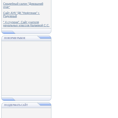
Свадебный салон "Домашний
очаг"
Сайт АУК "ДК "Нефтяник" г.
Радужный
" 4 ступени". Сайт учителя
начальных классов Калаевой С.С.
ПОКОРМИ РЫБОК
ПОДДЕРЖАТЬ САЙТ