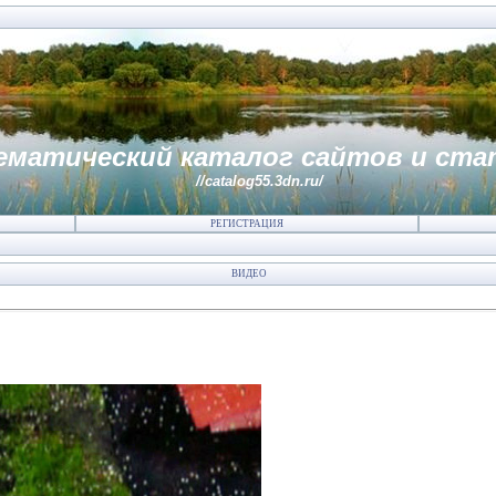
ематический каталог сайтов и ста
//catalog55.3dn.ru/
РЕГИСТРАЦИЯ
ВИДЕО