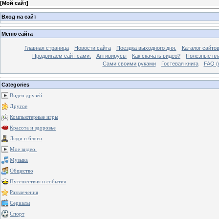
[
Мой сайт
]
Вход на сайт
Меню сайта
Главная страница
Новости сайта
Поездка выходного дня.
Каталог сайто
Продвигаем сайт сами.
Антивирусы
Как скачать видео?
Полезные пла
Сами своими руками
Гостевая книга
FAQ (
Categories
Видео друзей
Другое
Компьютерные игры
Красота и здоровье
Люди и блоги
Мое видео.
Музыка
Общество
Путешествия и события
Развлечения
Сериалы
Спорт