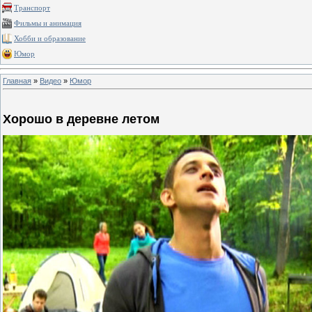
Транспорт
Фильмы и анимация
Хобби и образование
Юмор
Главная
»
Видео
»
Юмор
Хорошо в деревне летом