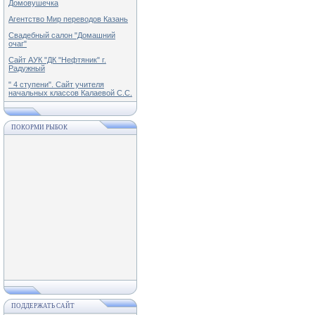
Домовушечка
Агентство Мир переводов Казань
Свадебный салон "Домашний
очаг"
Сайт АУК "ДК "Нефтяник" г.
Радужный
" 4 ступени". Сайт учителя
начальных классов Калаевой С.С.
ПОКОРМИ РЫБОК
ПОДДЕРЖАТЬ САЙТ