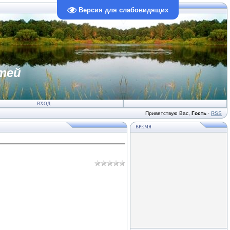
Версия для слабовидящих
тей
ВХОД
Приветствую Вас
,
Гость
·
RSS
ВРЕМЯ