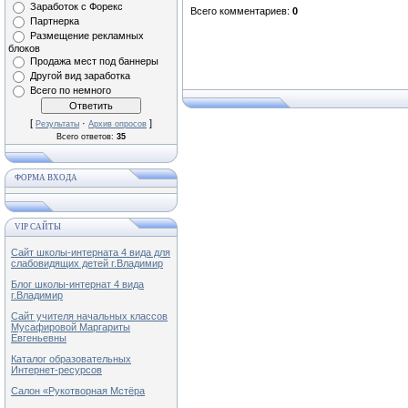
Заработок с Форекс
Всего комментариев
:
0
Партнерка
Размещение рекламных
блоков
Продажа мест под баннеры
Другой вид заработка
Всего по немного
[
·
]
Результаты
Архив опросов
Всего ответов:
35
ФОРМА ВХОДА
VIP САЙТЫ
Сайт школы-интерната 4 вида для
слабовидящих детей г.Владимир
Блог школы-интернат 4 вида
г.Владимир
Сайт учителя начальных классов
Мусафировой Маргариты
Евгеньевны
Каталог образовательных
Интернет-ресурсов
Салон «Рукотворная Мстёра