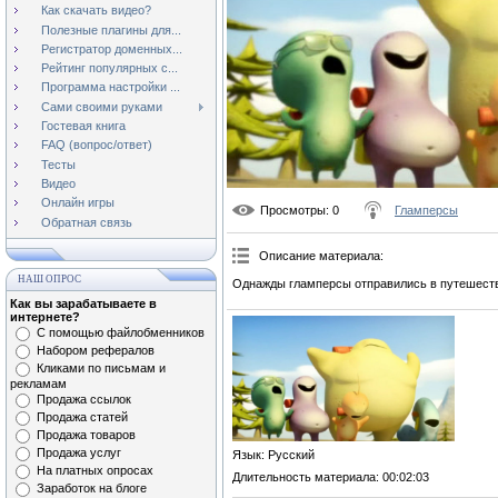
Как скачать видео?
Полезные плагины для...
Регистратор доменных...
Рейтинг популярных с...
Программа настройки ...
Сами своими руками
Гостевая книга
FAQ (вопрос/ответ)
Тесты
Видео
Онлайн игры
Просмотры
: 0
Гламперсы
Обратная связь
Описание материала
:
НАШ ОПРОС
Однажды гламперсы отправились в путешеств
Как вы зарабатываете в
интернете?
С помощью файлобменников
Набором рефералов
Кликами по письмам и
рекламам
Продажа ссылок
Продажа статей
Продажа товаров
Продажа услуг
Язык
: Русский
На платных опросах
Длительность материала
: 00:02:03
Заработок на блоге