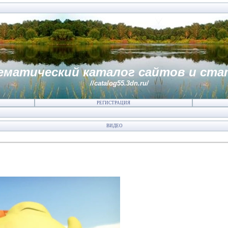
ематический каталог сайтов и ста
//catalog55.3dn.ru/
РЕГИСТРАЦИЯ
ВИДЕО