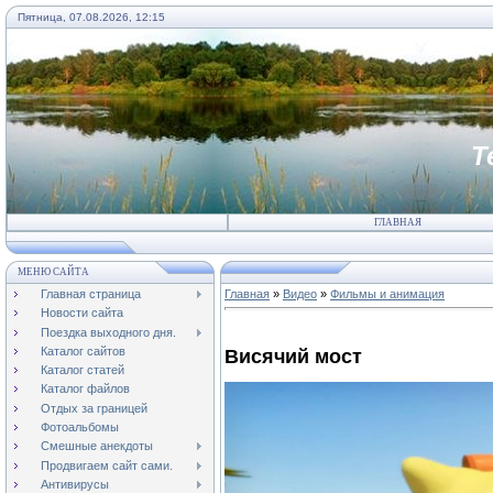
Пятница, 07.08.2026, 12:15
Т
ГЛАВНАЯ
МЕНЮ САЙТА
Главная страница
Главная
»
Видео
»
Фильмы и анимация
Новости сайта
Поездка выходного дня.
Каталог сайтов
Висячий мост
Каталог статей
Каталог файлов
Отдых за границей
Фотоальбомы
Смешные анекдоты
Продвигаем сайт сами.
Антивирусы