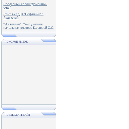
Свадебный салон "Домашний
очаг"
Сайт АУК "ДК "Нефтяник" г.
Радужный
" 4 ступени". Сайт учителя
начальных классов Калаевой С.С.
ПОКОРМИ РЫБОК
ПОДДЕРЖАТЬ САЙТ