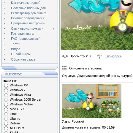
Как скачать видео?
Полезные плагины для...
Регистратор доменных...
Рейтинг популярных с...
Программа настройки ...
Сами своими руками
Гостевая книга
FAQ (вопрос/ответ)
Тесты
Видео
Онлайн игры
Просмотры
: 0
Гламперсы
Обратная связь
Описание материала
:
НАШ ОПРОС
Однажды Додо увлекся модной реп-культурой.
Ваша ОС
Windows XP
Windows 7
Windows Vista
Windows 2008 Server
Windows Mobile
Mac OS X
Linux
Ubuntu
Язык
: Русский
Debian
Длительность материала
: 00:01:59
ALT Linux
SUSE