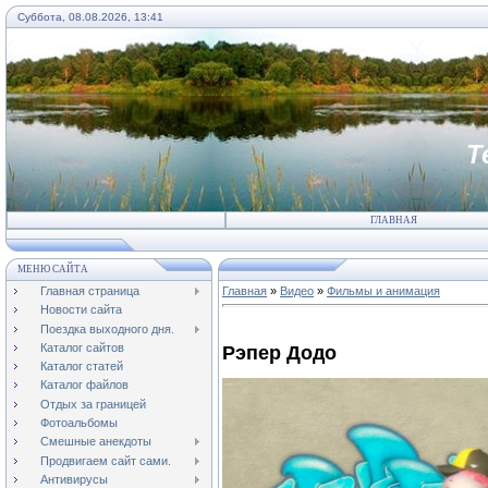
Суббота, 08.08.2026, 13:41
Т
ГЛАВНАЯ
МЕНЮ САЙТА
Главная страница
Главная
»
Видео
»
Фильмы и анимация
Новости сайта
Поездка выходного дня.
Каталог сайтов
Рэпер Додо
Каталог статей
Каталог файлов
Отдых за границей
Фотоальбомы
Смешные анекдоты
Продвигаем сайт сами.
Антивирусы