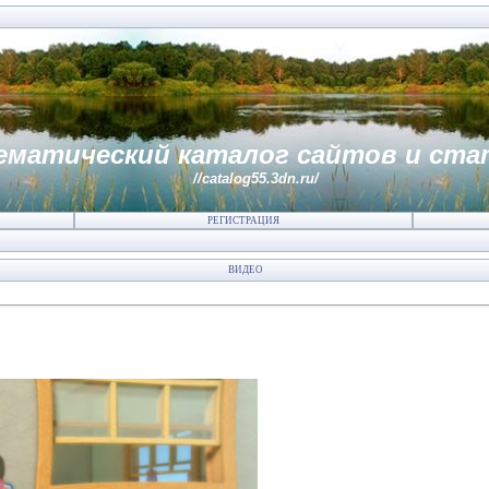
ематический каталог сайтов и ста
//catalog55.3dn.ru/
РЕГИСТРАЦИЯ
ВИДЕО