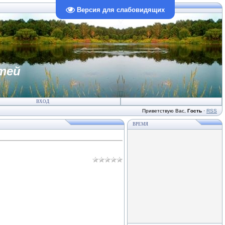
Версия для слабовидящих
тей
ВХОД
Приветствую Вас
,
Гость
·
RSS
ВРЕМЯ