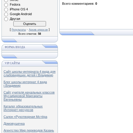
Всего комментариев
:
0
Fedora
iPhone OS 4
Google Android
Другая
[
·
]
Результаты
Архив опросов
Всего ответов:
58
ФОРМА ВХОДА
VIP САЙТЫ
Сайт школы-интерната 4 вида для
слабовидящих детей г.Владимир
Блог школы-интернат 4 вида
г.Владимир
Сайт учителя начальных классов
Мусафировой Маргариты
Евгеньевны
Каталог образовательных
Интернет-ресурсов
Салон «Рукотворная Мстёра
Домовушечка
Агентство Мир переводов Казань