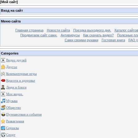
[
Мой сайт
]
Вход на сайт
Меню сайта
Главная страница
Новости сайта
Поездка выходного дня.
Каталог сайто
Продвигаем сайт сами.
Антивирусы
Как скачать видео?
Полезные пла
Сами своими руками
Гостевая книга
FAQ (
Categories
Видео друзей
Другое
Компьютерные игры
Красота и здоровье
Люди и блоги
Мое видео.
Музыка
Общество
Путешествия и события
Развлечения
Сериалы
Спорт