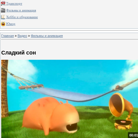
Транспорт
Фильмы и анимация
Хобби и образование
Юмор
Главная
»
Видео
»
Фильмы и анимация
Сладкий сон
00:01