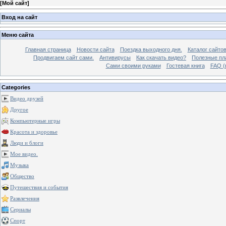
[
Мой сайт
]
Вход на сайт
Меню сайта
Главная страница
Новости сайта
Поездка выходного дня.
Каталог сайто
Продвигаем сайт сами.
Антивирусы
Как скачать видео?
Полезные пла
Сами своими руками
Гостевая книга
FAQ (
Categories
Видео друзей
Другое
Компьютерные игры
Красота и здоровье
Люди и блоги
Мое видео.
Музыка
Общество
Путешествия и события
Развлечения
Сериалы
Спорт