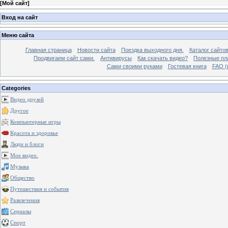
[
Мой сайт
]
Вход на сайт
Меню сайта
Главная страница
Новости сайта
Поездка выходного дня.
Каталог сайто
Продвигаем сайт сами.
Антивирусы
Как скачать видео?
Полезные пла
Сами своими руками
Гостевая книга
FAQ (
Categories
Видео друзей
Другое
Компьютерные игры
Красота и здоровье
Люди и блоги
Мое видео.
Музыка
Общество
Путешествия и события
Развлечения
Сериалы
Спорт