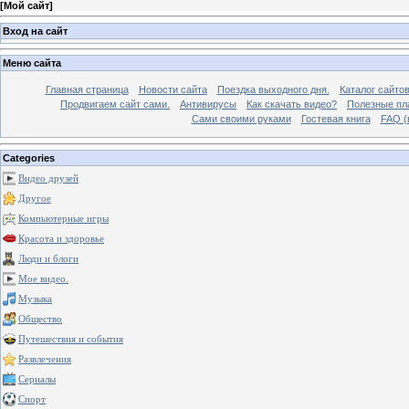
[
Мой сайт
]
Вход на сайт
Меню сайта
Главная страница
Новости сайта
Поездка выходного дня.
Каталог сайто
Продвигаем сайт сами.
Антивирусы
Как скачать видео?
Полезные пла
Сами своими руками
Гостевая книга
FAQ (
Categories
Видео друзей
Другое
Компьютерные игры
Красота и здоровье
Люди и блоги
Мое видео.
Музыка
Общество
Путешествия и события
Развлечения
Сериалы
Спорт