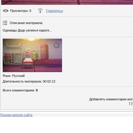
Просмотры
: 0
Гламперсы
Описание материала
:
Однажды Додо увлекся карате...
Язык
: Русский
Длительность материала
: 00:02:13
Всего комментариев
:
0
Добавлять комментарии могу
[
Р
Полная версия сайта