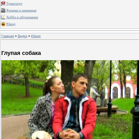
Транспорт
Фильмы и анимация
Хобби и образование
Юмор
Главная
»
Видео
»
Юмор
Глупая собака