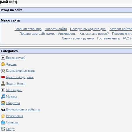
[
Мой сайт
]
Вход на сайт
Меню сайта
Главная страница
Новости сайта
Поездка выходного дня.
Каталог сайто
Продвигаем сайт сами.
Антивирусы
Как скачать видео?
Полезные пла
Сами своими руками
Гостевая книга
FAQ (
Categories
Видео друзей
Другое
Компьютерные игры
Красота и здоровье
Люди и блоги
Мое видео.
Музыка
Общество
Путешествия и события
Развлечения
Сериалы
Спорт