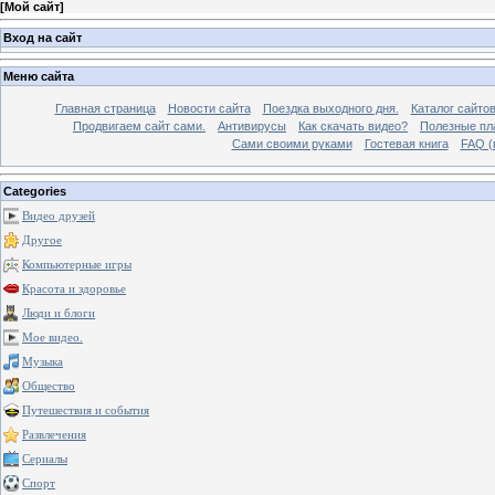
[
Мой сайт
]
Вход на сайт
Меню сайта
Главная страница
Новости сайта
Поездка выходного дня.
Каталог сайто
Продвигаем сайт сами.
Антивирусы
Как скачать видео?
Полезные пла
Сами своими руками
Гостевая книга
FAQ (
Categories
Видео друзей
Другое
Компьютерные игры
Красота и здоровье
Люди и блоги
Мое видео.
Музыка
Общество
Путешествия и события
Развлечения
Сериалы
Спорт