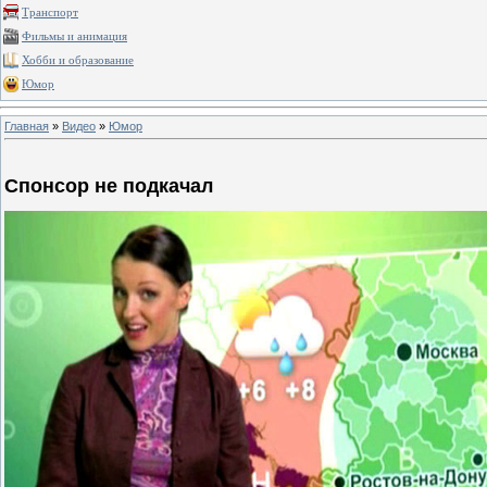
Транспорт
Фильмы и анимация
Хобби и образование
Юмор
Главная
»
Видео
»
Юмор
Спонсор не подкачал