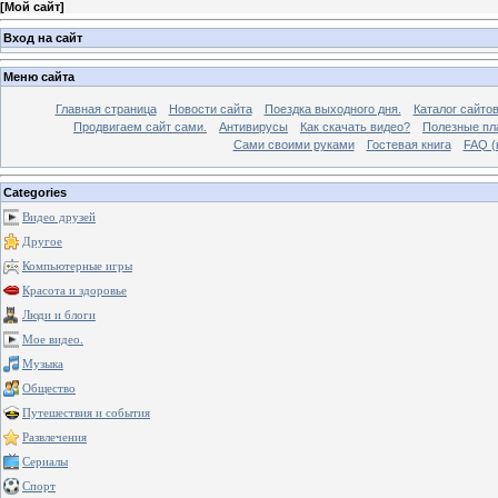
[
Мой сайт
]
Вход на сайт
Меню сайта
Главная страница
Новости сайта
Поездка выходного дня.
Каталог сайто
Продвигаем сайт сами.
Антивирусы
Как скачать видео?
Полезные пла
Сами своими руками
Гостевая книга
FAQ (
Categories
Видео друзей
Другое
Компьютерные игры
Красота и здоровье
Люди и блоги
Мое видео.
Музыка
Общество
Путешествия и события
Развлечения
Сериалы
Спорт