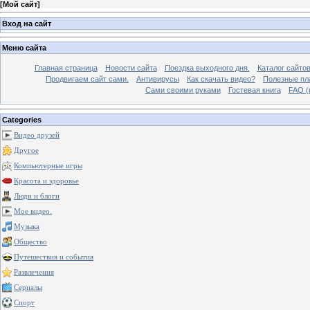
[
Мой сайт
]
Вход на сайт
Меню сайта
Главная страница
Новости сайта
Поездка выходного дня.
Каталог сайто
Продвигаем сайт сами.
Антивирусы
Как скачать видео?
Полезные пла
Сами своими руками
Гостевая книга
FAQ (
Categories
Видео друзей
Другое
Компьютерные игры
Красота и здоровье
Люди и блоги
Мое видео.
Музыка
Общество
Путешествия и события
Развлечения
Сериалы
Спорт