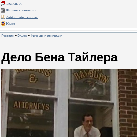
Транспорт
Фильмы и анимация
Хобби и образование
Юмор
Главная
»
Видео
»
Фильмы и анимация
Дело Бена Тайлера