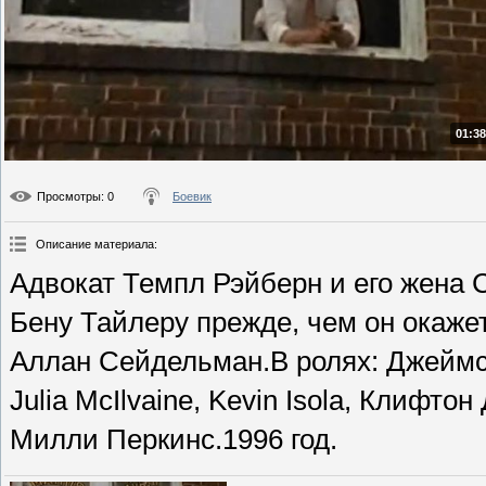
01:38
Просмотры
: 0
Боевик
Описание материала
:
Адвокат Темпл Рэйберн и его жена 
Бену Тайлеру прежде, чем он окаже
Аллан Сейдельман.В ролях: Джеймс 
Julia McIlvaine, Kevin Isola, Клифто
Милли Перкинс.1996 год.