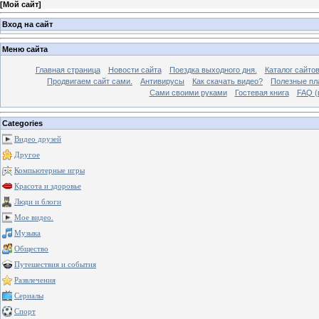
[
Мой сайт
]
Вход на сайт
Меню сайта
Главная страница
Новости сайта
Поездка выходного дня.
Каталог сайто
Продвигаем сайт сами.
Антивирусы
Как скачать видео?
Полезные пла
Сами своими руками
Гостевая книга
FAQ (
Categories
Видео друзей
Другое
Компьютерные игры
Красота и здоровье
Люди и блоги
Мое видео.
Музыка
Общество
Путешествия и события
Развлечения
Сериалы
Спорт