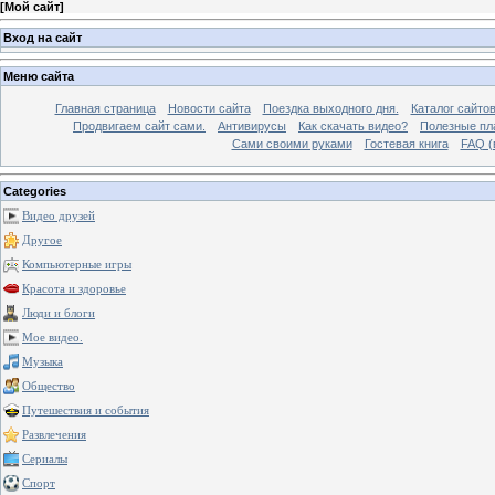
[
Мой сайт
]
Вход на сайт
Меню сайта
Главная страница
Новости сайта
Поездка выходного дня.
Каталог сайто
Продвигаем сайт сами.
Антивирусы
Как скачать видео?
Полезные пла
Сами своими руками
Гостевая книга
FAQ (
Categories
Видео друзей
Другое
Компьютерные игры
Красота и здоровье
Люди и блоги
Мое видео.
Музыка
Общество
Путешествия и события
Развлечения
Сериалы
Спорт