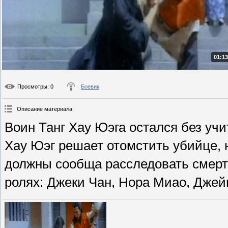
01:13
Просмотры
: 0
Боевик
Описание материала
:
Воин Танг Хау Юэга остался без учи
Хау Юэг решает отомстить убийце, 
должны сообща расследовать смерт
ролях: Джеки Чан, Нора Миао, Джейм