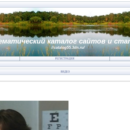
ематический каталог сайтов и ста
//catalog55.3dn.ru/
РЕГИСТРАЦИЯ
ВИДЕО