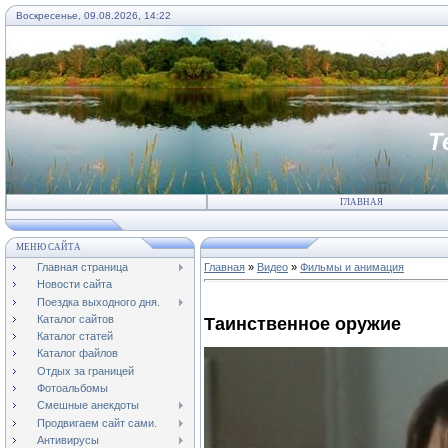
Воскресенье, 09.08.2026, 14:22
Т
ГЛАВНАЯ
МЕНЮ САЙТА
Главная страница
Главная
»
Видео
»
Фильмы и анимация
Новости сайта
Поездка выходного дня.
Каталог сайтов
Таинственное оружие
Каталог статей
Каталог файлов
Отдых за границей
Фотоальбомы
Смешные анекдоты
Продвигаем сайт сами.
Антивирусы