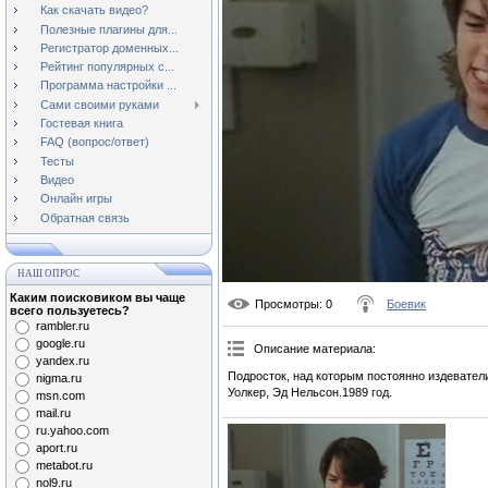
Как скачать видео?
Полезные плагины для...
Регистратор доменных...
Рейтинг популярных с...
Программа настройки ...
Сами своими руками
Гостевая книга
FAQ (вопрос/ответ)
Тесты
Видео
Онлайн игры
Обратная связь
НАШ ОПРОС
Каким поисковиком вы чаще
Просмотры
: 0
Боевик
всего пользуетесь?
rambler.ru
google.ru
Описание материала
:
yandex.ru
Подросток, над которым постоянно издевател
nigma.ru
Уолкер, Эд Нельсон.1989 год.
msn.com
mail.ru
ru.yahoo.com
aport.ru
metabot.ru
nol9.ru