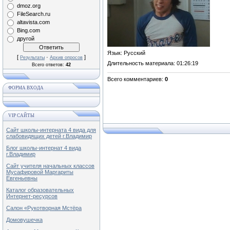
dmoz.org
FileSearch.ru
altavista.com
Bing.com
другой
Язык
: Русский
[
·
]
Результаты
Архив опросов
Длительность материала
: 01:26:19
Всего ответов:
42
Всего комментариев
:
0
ФОРМА ВХОДА
VIP САЙТЫ
Сайт школы-интерната 4 вида для
слабовидящих детей г.Владимир
Блог школы-интернат 4 вида
г.Владимир
Сайт учителя начальных классов
Мусафировой Маргариты
Евгеньевны
Каталог образовательных
Интернет-ресурсов
Салон «Рукотворная Мстёра
Домовушечка