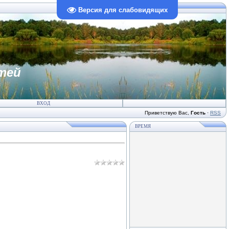
Версия для слабовидящих
тей
ВХОД
Приветствую Вас
,
Гость
·
RSS
ВРЕМЯ