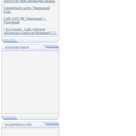
Агентство Мир переводов Казань
Свадебный салон "Домашний
очаг"
Сайт АУК "ДК "Нефтяник" г.
Радужный
" 4 ступени". Сайт учителя
начальных классов Калаевой С.С.
ПОКОРМИ РЫБОК
ПОДДЕРЖАТЬ САЙТ