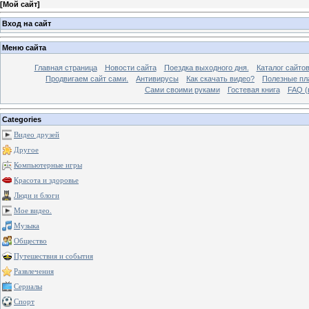
[
Мой сайт
]
Вход на сайт
Меню сайта
Главная страница
Новости сайта
Поездка выходного дня.
Каталог сайто
Продвигаем сайт сами.
Антивирусы
Как скачать видео?
Полезные пла
Сами своими руками
Гостевая книга
FAQ (
Categories
Видео друзей
Другое
Компьютерные игры
Красота и здоровье
Люди и блоги
Мое видео.
Музыка
Общество
Путешествия и события
Развлечения
Сериалы
Спорт