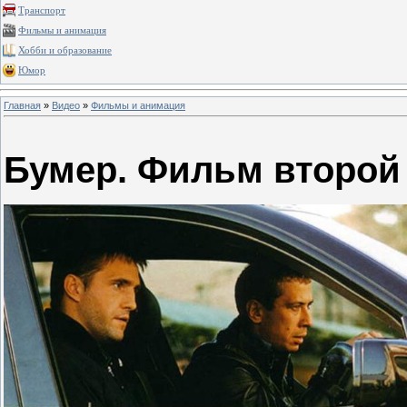
Транспорт
Фильмы и анимация
Хобби и образование
Юмор
Главная
»
Видео
»
Фильмы и анимация
Бумер. Фильм второй