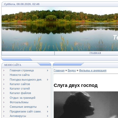
Суббота, 08.08.2026, 02:46
Т
ГЛАВНАЯ
МЕНЮ САЙТА
Главная страница
Главная
»
Видео
»
Фильмы и анимация
Новости сайта
Поездка выходного дня.
Каталог сайтов
Слуга двух господ
Каталог статей
Каталог файлов
Отдых за границей
Фотоальбомы
Смешные анекдоты
Продвигаем сайт сами.
Антивирусы