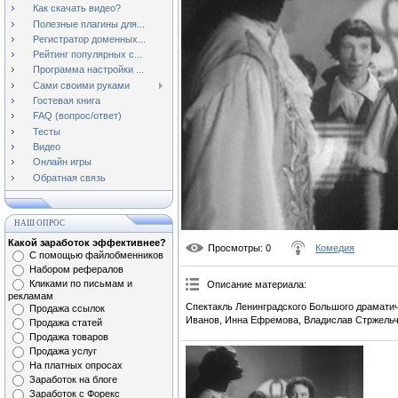
Как скачать видео?
Полезные плагины для...
Регистратор доменных...
Рейтинг популярных с...
Программа настройки ...
Сами своими руками
Гостевая книга
FAQ (вопрос/ответ)
Тесты
Видео
Онлайн игры
Обратная связь
НАШ ОПРОС
Какой заработок эффективнее?
Просмотры
: 0
Комедия
С помощью файлобменников
Набором рефералов
Кликами по письмам и
Описание материала
:
рекламам
Спектакль Ленинградского Большого драматич
Продажа ссылок
Иванов, Инна Ефремова, Владислав Стржельчи
Продажа статей
Продажа товаров
Продажа услуг
На платных опросах
Заработок на блоге
Заработок с Форекс