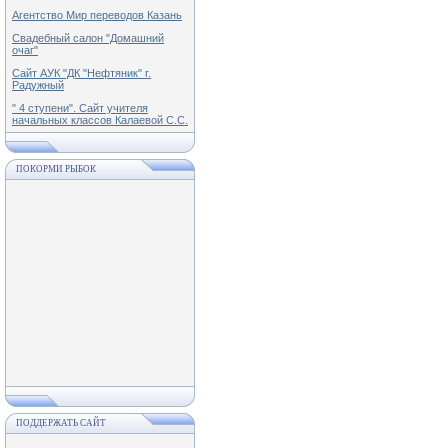
Агентство Мир переводов Казань
Свадебный салон "Домашний
очаг"
Сайт АУК "ДК "Нефтяник" г.
Радужный
" 4 ступени". Сайт учителя
начальных классов Калаевой С.С.
ПОКОРМИ РЫБОК
ПОДДЕРЖАТЬ САЙТ