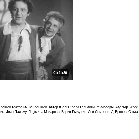
01:41:30
еского театра им. М.Горького. Автор пьесы Карло Гольдони.Режиссеры: Адольф Бергун
к, Иван Пальму, Людмила Макарова, Борис Рыжухин, Лев Семенов, Д. Бронев, Ольга 