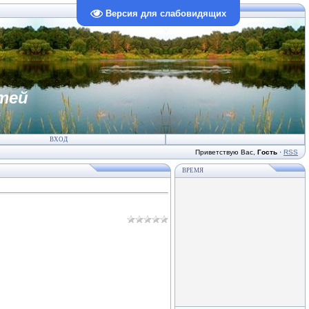
Версия для слабовидящих
тей
ВХОД
Приветствую Вас
,
Гость
·
RSS
ВРЕМЯ