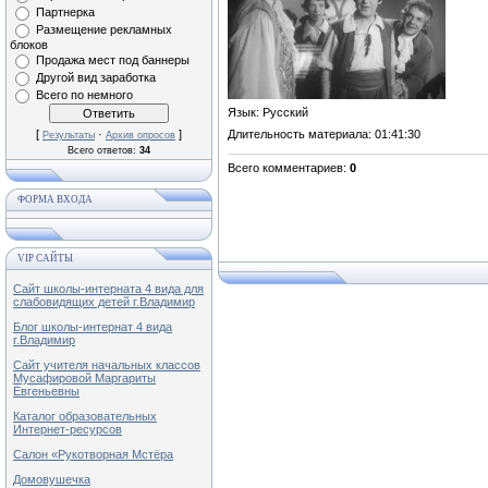
Партнерка
Размещение рекламных
блоков
Продажа мест под баннеры
Другой вид заработка
Всего по немного
Язык
: Русский
[
·
]
Длительность материала
: 01:41:30
Результаты
Архив опросов
Всего ответов:
34
Всего комментариев
:
0
ФОРМА ВХОДА
VIP САЙТЫ
Сайт школы-интерната 4 вида для
слабовидящих детей г.Владимир
Блог школы-интернат 4 вида
г.Владимир
Сайт учителя начальных классов
Мусафировой Маргариты
Евгеньевны
Каталог образовательных
Интернет-ресурсов
Салон «Рукотворная Мстёра
Домовушечка