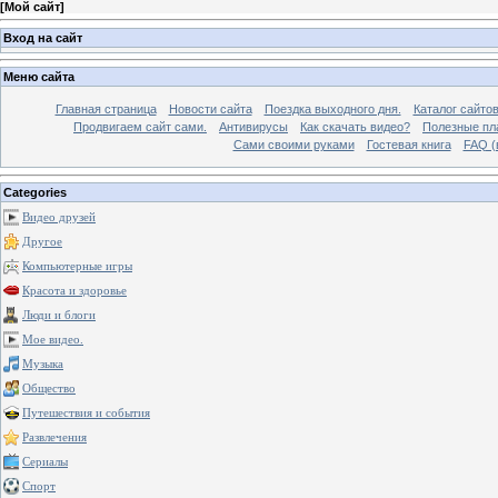
[
Мой сайт
]
Вход на сайт
Меню сайта
Главная страница
Новости сайта
Поездка выходного дня.
Каталог сайто
Продвигаем сайт сами.
Антивирусы
Как скачать видео?
Полезные пла
Сами своими руками
Гостевая книга
FAQ (
Categories
Видео друзей
Другое
Компьютерные игры
Красота и здоровье
Люди и блоги
Мое видео.
Музыка
Общество
Путешествия и события
Развлечения
Сериалы
Спорт