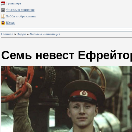
Транспорт
Фильмы и анимация
Хобби и образование
Юмор
Главная
»
Видео
»
Фильмы и анимация
Семь невест Ефрейто