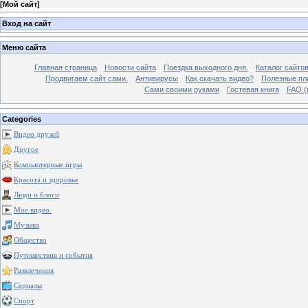
[
Мой сайт
]
Вход на сайт
Меню сайта
Главная страница
Новости сайта
Поездка выходного дня.
Каталог сайто
Продвигаем сайт сами.
Антивирусы
Как скачать видео?
Полезные пла
Сами своими руками
Гостевая книга
FAQ (
Categories
Видео друзей
Другое
Компьютерные игры
Красота и здоровье
Люди и блоги
Мое видео.
Музыка
Общество
Путешествия и события
Развлечения
Сериалы
Спорт