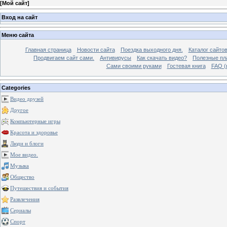
[
Мой сайт
]
Вход на сайт
Меню сайта
Главная страница
Новости сайта
Поездка выходного дня.
Каталог сайто
Продвигаем сайт сами.
Антивирусы
Как скачать видео?
Полезные пла
Сами своими руками
Гостевая книга
FAQ (
Categories
Видео друзей
Другое
Компьютерные игры
Красота и здоровье
Люди и блоги
Мое видео.
Музыка
Общество
Путешествия и события
Развлечения
Сериалы
Спорт