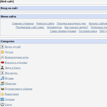
[
Мой сайт
]
Вход на сайт
Меню сайта
Главная страница
Новости сайта
Поездка выходного дня.
Каталог сайто
Продвигаем сайт сами.
Антивирусы
Как скачать видео?
Полезные пла
Сами своими руками
Гостевая книга
FAQ (
Categories
Видео друзей
Другое
Компьютерные игры
Красота и здоровье
Люди и блоги
Мое видео.
Музыка
Общество
Путешествия и события
Развлечения
Сериалы
Спорт