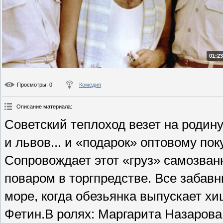
01:23
Просмотры
: 0
Комедия
Описание материала
:
Советский теплоход везет на родин
и львов... и «подарок» оптовому по
Сопровождает этот «груз» самозва
поваром в торгпредстве. Все забав
море, когда обезьянка выпускает х
Фетин.В ролях: Маргарита Назарова,