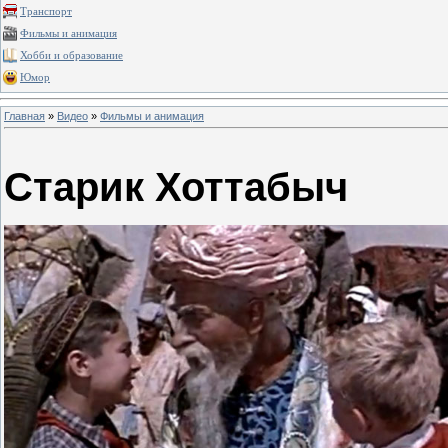
Транспорт
Фильмы и анимация
Хобби и образование
Юмор
Главная
»
Видео
»
Фильмы и анимация
Старик Хоттабыч