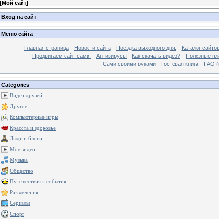
[
Мой сайт
]
Вход на сайт
Меню сайта
Главная страница
Новости сайта
Поездка выходного дня.
Каталог сайто
Продвигаем сайт сами.
Антивирусы
Как скачать видео?
Полезные пла
Сами своими руками
Гостевая книга
FAQ (
Categories
Видео друзей
Другое
Компьютерные игры
Красота и здоровье
Люди и блоги
Мое видео.
Музыка
Общество
Путешествия и события
Развлечения
Сериалы
Спорт