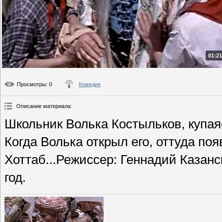
01:21
Просмотры
: 0
Комедия
Описание материала
:
Школьник Волька Костыльков, купаяс
Когда Волька открыл его, оттуда по
Хоттаб...Режиссер: Геннадий Казан
год.