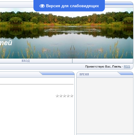
Версия для слабовидящих
тей
ВХОД
Приветствую Вас
,
Гость
·
RSS
ВРЕМЯ