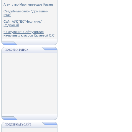
Агентство Мир переводов Казань
Свадебный салон "Домашний
очаг"
Сайт АУК "ДК "Нефтяник" г.
Радужный
" 4 ступени". Сайт учителя
начальных классов Калаевой С.С.
ПОКОРМИ РЫБОК
ПОДДЕРЖАТЬ САЙТ