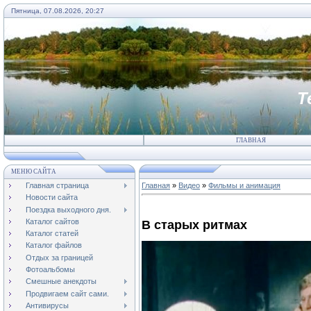
Пятница, 07.08.2026, 20:27
Т
ГЛАВНАЯ
МЕНЮ САЙТА
Главная страница
Главная
»
Видео
»
Фильмы и анимация
Новости сайта
Поездка выходного дня.
Каталог сайтов
В старых ритмах
Каталог статей
Каталог файлов
Отдых за границей
Фотоальбомы
Смешные анекдоты
Продвигаем сайт сами.
Антивирусы