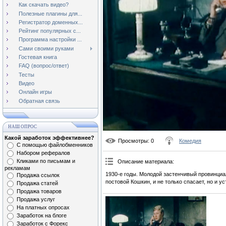
Как скачать видео?
Полезные плагины для...
Регистратор доменных...
Рейтинг популярных с...
Программа настройки ...
Сами своими руками
Гостевая книга
FAQ (вопрос/ответ)
Тесты
Видео
Онлайн игры
Обратная связь
НАШ ОПРОС
Какой заработок эффективнее?
Просмотры
: 0
Комедия
С помощью файлобменников
Набором рефералов
Кликами по письмам и
Описание материала
:
рекламам
1930-е годы. Молодой застенчивый провинциал
Продажа ссылок
постовой Кошкин, и не только спасает, но и у
Продажа статей
Продажа товаров
Продажа услуг
На платных опросах
Заработок на блоге
Заработок с Форекс