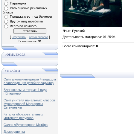
Партнерка
Размещение рекламных
блоков
Продажа мест под баннеры
Другой вид заработка
Всего по немного
Язык
: Русский
[
·
]
Длительность материала
: 01:25:04
Результаты
Архив опросов
Всего ответов:
34
Всего комментариев
:
0
ФОРМА ВХОДА
VIP САЙТЫ
Сайт школы-интерната 4 вида для
слабовидящих детей г.Владимир
Блог школы-интернат 4 вида
г.Владимир
Сайт учителя начальных классов
Мусафировой Маргариты
Евгеньевны
Каталог образовательных
Интернет-ресурсов
Салон «Рукотворная Мстёра
Домовушечка