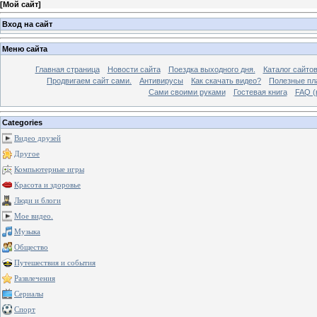
[
Мой сайт
]
Вход на сайт
Меню сайта
Главная страница
Новости сайта
Поездка выходного дня.
Каталог сайто
Продвигаем сайт сами.
Антивирусы
Как скачать видео?
Полезные пла
Сами своими руками
Гостевая книга
FAQ (
Categories
Видео друзей
Другое
Компьютерные игры
Красота и здоровье
Люди и блоги
Мое видео.
Музыка
Общество
Путешествия и события
Развлечения
Сериалы
Спорт