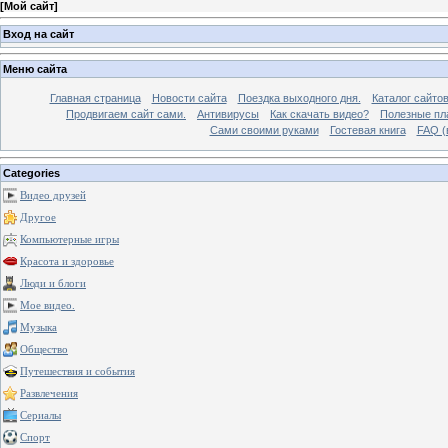
[
Мой сайт
]
Вход на сайт
Меню сайта
Главная страница
Новости сайта
Поездка выходного дня.
Каталог сайто
Продвигаем сайт сами.
Антивирусы
Как скачать видео?
Полезные пла
Сами своими руками
Гостевая книга
FAQ (
Categories
Видео друзей
Другое
Компьютерные игры
Красота и здоровье
Люди и блоги
Мое видео.
Музыка
Общество
Путешествия и события
Развлечения
Сериалы
Спорт