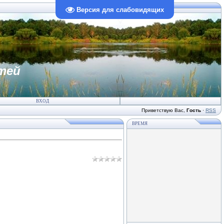
Версия для слабовидящих
тей
ВХОД
Приветствую Вас
,
Гость
·
RSS
ВРЕМЯ