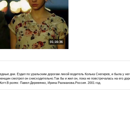
01:16:36
едные дни. Ездил по уральским дорогам лихой водитель Колька Снегирев, и была у н
 женщин смотрел он снисходительно.Так бы и жил он, пока не повстречалась на его до
 Котт.В ролях: Павел Деревянко, Ирина Рахманова.Россия. 2001 год.