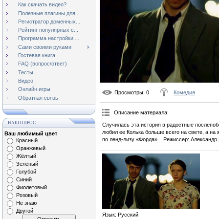
Как скачать видео?
Полезные плагины для...
Регистратор доменных...
Рейтинг популярных с...
Программа настройки ...
Сами своими руками
Гостевая книга
FAQ (вопрос/ответ)
Тесты
Видео
Онлайн игры
Просмотры
: 0
Комедия
Обратная связь
Описание материала
:
НАШ ОПРОС
Случилась эта история в радостные послепоб
любил ее Колька больше всего на свете, а на
Ваш любимый цвет
по ленд-лизу «Форда»... Режиссер: Александр
Красный
Оранжевый
Жёлтый
Зелёный
Голубой
Синий
Фиолетовый
Розовый
Не знаю
Другой
Язык
: Русский