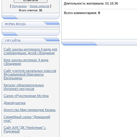
Длительность материала
: 01:16:36
[
·
]
Результаты
Архив опросов
Всего ответов:
31
Всего комментариев
:
0
ФОРМА ВХОДА
VIP САЙТЫ
Сайт школы-интерната 4 вида для
слабовидящих детей г.Владимир
Блог школы-интернат 4 вида
г.Владимир
Сайт учителя начальных классов
Мусафировой Маргариты
Евгеньевны
Каталог образовательных
Интернет-ресурсов
Салон «Рукотворная Мстёра
Домовушечка
Агентство Мир переводов Казань
Свадебный салон "Домашний
очаг"
Сайт АУК "ДК "Нефтяник" г.
Радужный