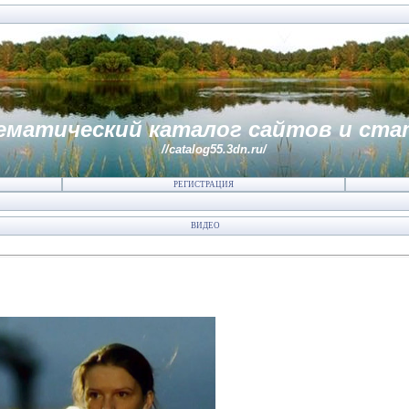
ематический каталог сайтов и ста
//catalog55.3dn.ru/
РЕГИСТРАЦИЯ
ВИДЕО