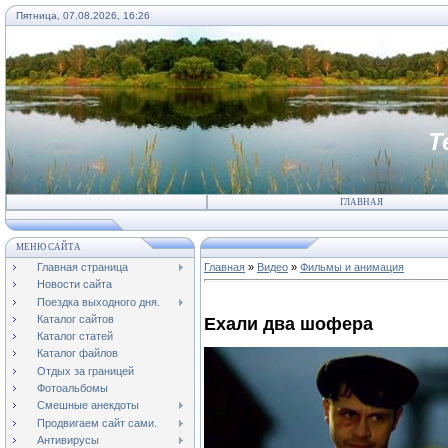
Пятница, 07.08.2026, 16:26
Т
ГЛАВНАЯ
МЕНЮ САЙТА
Главная страница
Главная
»
Видео
»
Фильмы и анимация
Новости сайта
Поездка выходного дня.
Каталог сайтов
Ехали два шофера
Каталог статей
Каталог файлов
Отдых за границей
Фотоальбомы
Смешные анекдоты
Продвигаем сайт сами.
Антивирусы