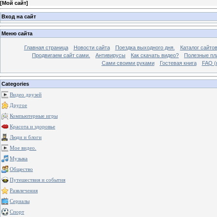
[
Мой сайт
]
Вход на сайт
Меню сайта
Главная страница
Новости сайта
Поездка выходного дня.
Каталог сайто
Продвигаем сайт сами.
Антивирусы
Как скачать видео?
Полезные пла
Сами своими руками
Гостевая книга
FAQ (
Categories
Видео друзей
Другое
Компьютерные игры
Красота и здоровье
Люди и блоги
Мое видео.
Музыка
Общество
Путешествия и события
Развлечения
Сериалы
Спорт