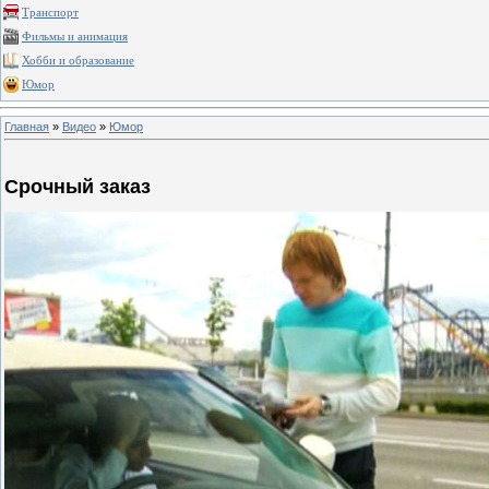
Транспорт
Фильмы и анимация
Хобби и образование
Юмор
Главная
»
Видео
»
Юмор
Срочный заказ