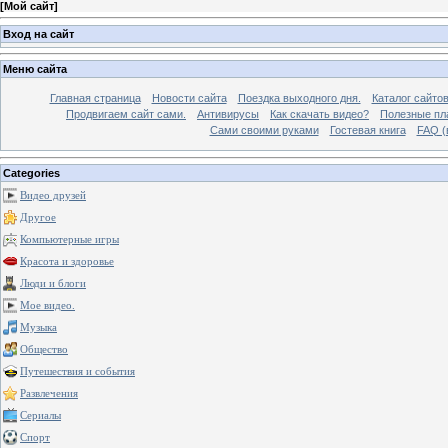
[
Мой сайт
]
Вход на сайт
Меню сайта
Главная страница
Новости сайта
Поездка выходного дня.
Каталог сайто
Продвигаем сайт сами.
Антивирусы
Как скачать видео?
Полезные пла
Сами своими руками
Гостевая книга
FAQ (
Categories
Видео друзей
Другое
Компьютерные игры
Красота и здоровье
Люди и блоги
Мое видео.
Музыка
Общество
Путешествия и события
Развлечения
Сериалы
Спорт