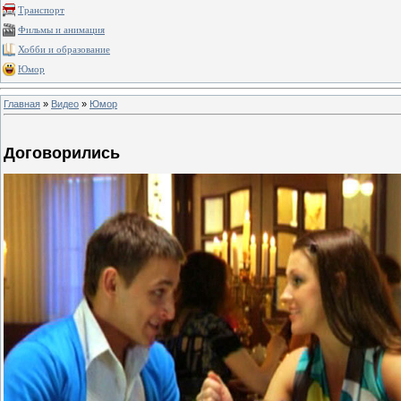
Транспорт
Фильмы и анимация
Хобби и образование
Юмор
Главная
»
Видео
»
Юмор
Договорились