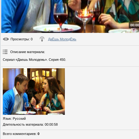
00:00
Просмотры
: 0
ДаЁшь МолодЁжь
Описание материала
:
Сериал «Даешь Молодежь». Серия 450.
Язык
: Русский
Длительность материала
: 00:00:58
Всего комментариев
:
0