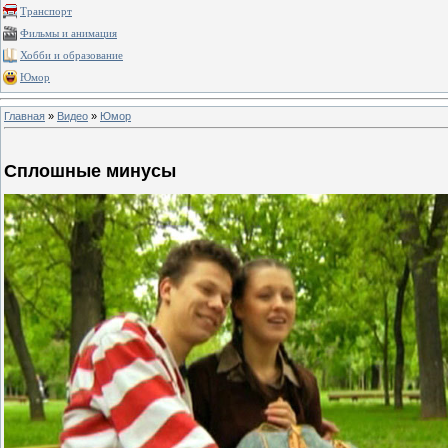
Транспорт
Фильмы и анимация
Хобби и образование
Юмор
Главная
»
Видео
»
Юмор
Сплошные минусы