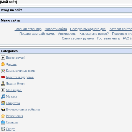
[
Мой сайт
]
Вход на сайт
Меню сайта
Главная страница
Новости сайта
Поездка выходного дня.
Каталог сайто
Продвигаем сайт сами.
Антивирусы
Как скачать видео?
Полезные пла
Сами своими руками
Гостевая книга
FAQ (
Categories
Видео друзей
Другое
Компьютерные игры
Красота и здоровье
Люди и блоги
Мое видео.
Музыка
Общество
Путешествия и события
Развлечения
Сериалы
Спорт